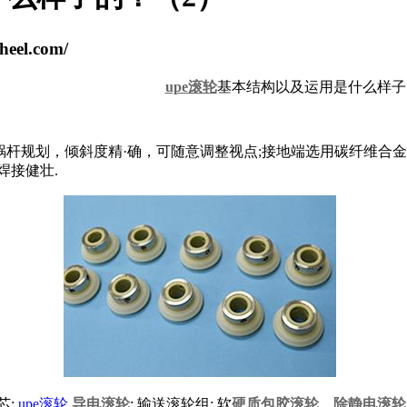
el.com/
upe滚轮
基本结构以及运用是什么样子
蜗杆规划，倾斜度精·确，可随意调整视点;接地端选用碳纤维合
焊接健壮.
芯;
upe滚轮
,
导电滚轮
; 输送滚轮组; 软
硬质包胶滚轮
，
除静电滚轮