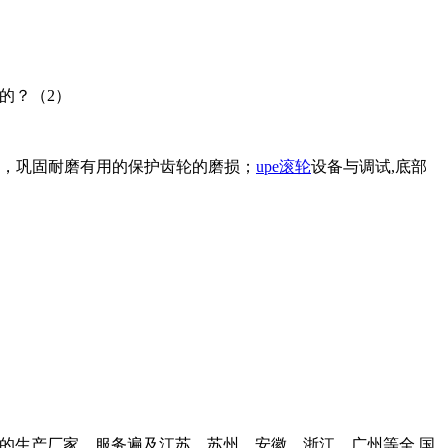
的？（2）
金，巩固耐磨有用的保护齿轮的磨损；
upe滚轮
设备与调试,底部
的生产厂家，服务遍及江苏，苏州，安徽，浙江，广州等全.国