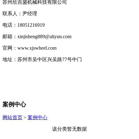
苏州欣吉盛机械科技有限公司
联系人：尹经理
电话：18051216919
邮箱：xinjisheng889@aliyun.com
官网：www.xjswheel.com
地址：苏州市吴中区兴吴路77号中门
案例中心
网站首页
>
案例中心
该分类暂无数据